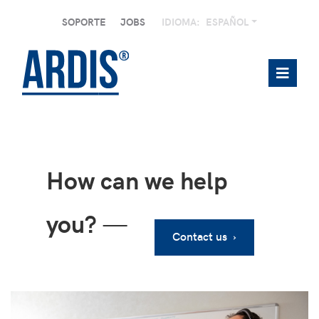
SOPORTE
JOBS
IDIOMA:
ESPAÑOL
How can we help
you?
—
Contact us ›